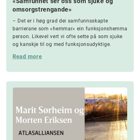
«Samfunnet ser oss som sjuke og
omsorgstrengande»
– Det er i høg grad dei samfunnsskapte
barrierane som «hemmar» ein funksjonshemma
person. Likevel vert vi ofte sette på som sjuke
og kanskje til og med funksjonsudyktige.
Read more