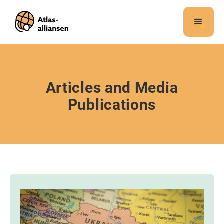
Merk:
Dette
nettstedet
inneholder
et
tilgjengelighetssystem.
Articles and Media
Publications