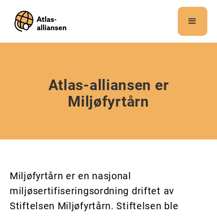
Merk:
Dette
nettstedet
inneholder
et
tilgjengelighetssystem.
Atlas-alliansen er
Miljøfyrtårn
Miljøfyrtårn er en nasjonal
miljøsertifiseringsordning driftet av
Stiftelsen Miljøfyrtårn. Stiftelsen ble