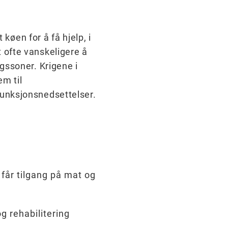
øen for å få hjelp, i
 ofte vanskeligere å
igssoner. Krigene i
em til
funksjonsnedsettelser.
 får tilgang på mat og
g rehabilitering