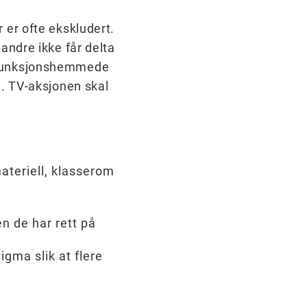
 er ofte ekskludert.
andre ikke får delta
m funksjonshemmede
n. TV-aksjonen skal
smateriell, klasserom
n de har rett på
gma slik at flere