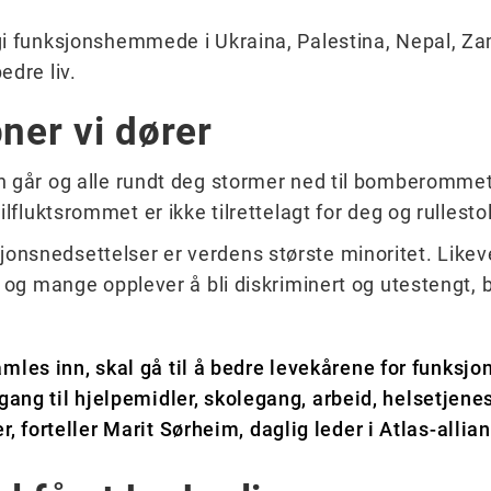
gi funksjonshemmede i Ukraina, Palestina, Nepal, Za
edre liv.
er vi dører
n går og alle rundt deg stormer ned til bomberommet
ilfluktsrommet er ikke tilrettelagt for deg og rullesto
nsnedsettelser er verdens største minoritet. Likeve
 og mange opplever å bli diskriminert og utestengt, bå
les inn, skal gå til å bedre levekårene for funks
ilgang til hjelpemidler, skolegang, arbeid, helsetjene
 forteller Marit Sørheim, daglig leder i Atlas-allia