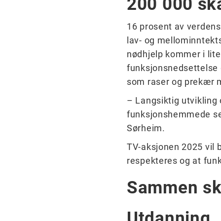
200 000 ska
16 prosent av verdens
lav- og mellominntekt
nødhjelp kommer i lite
funksjonsnedsettelse 
som raser og prekær ma
– Langsiktig utviklin
funksjonshemmede selv 
Sørheim.
TV-aksjonen 2025 vil 
respekteres og at fu
Sammen ska
Utdanning