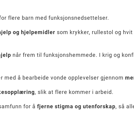
for flere barn med funksjonsnedsettelser.
jelp og hjelpemidler
som krykker, rullestol og hvit
jelp
når frem til funksjonshemmede. I krig og konfl
r med å bearbeide vonde opplevelser gjennom
men
rkesopplæring
, slik at flere kommer i arbeid.
samfunn for å
fjerne stigma og utenforskap
, så all