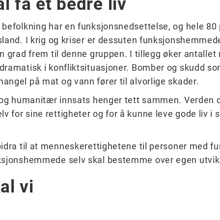
l få et bedre liv
 befolkning har en funksjonsnedsettelse, og hele 80 
sland. I krig og kriser er dessuten funksjonshemmede
n grad frem til denne gruppen. I tillegg øker antall
dramatisk i konfliktsituasjoner. Bomber og skudd som
ngel på mat og vann fører til alvorlige skader.
g og humanitær innsats henger tett sammen. Verden 
for sine rettigheter og for å kunne leve gode liv i 
bidra til at menneskerettighetene til personer med f
nksjonshemmede selv skal bestemme over egen utvikl
l vi