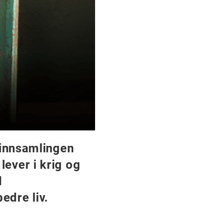
 innsamlingen
ever i krig og
d
edre liv.