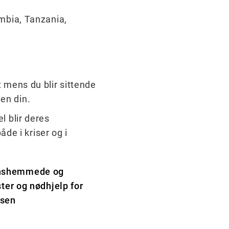
mbia, Tanzania,
 mens du blir sittende
len din.
l blir deres
de i kriser og i
jonshemmede og
ster og nødhjelp for
nsen