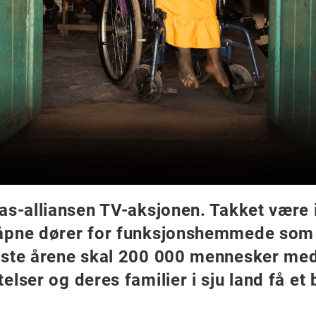
as-alliansen TV-aksjonen. Takket være
åpne dører for funksjonshemmede som l
este årene skal 200 000 mennesker me
lser og deres familier i sju land få et b