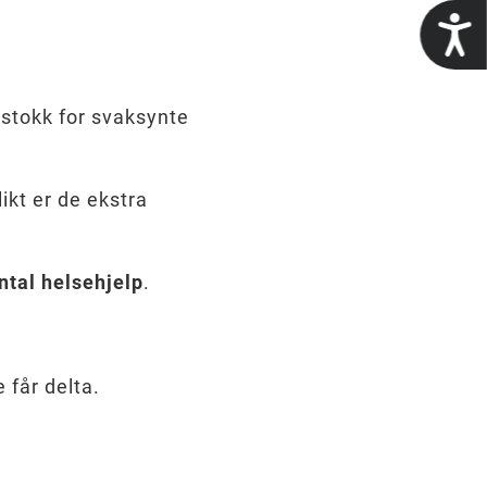
t
 stokk for svaksynte
ikt er de ekstra
tal helsehjelp
.
e får delta.