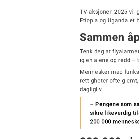
TV-aksjonen 2025 vil 
Etiopia og Uganda et b
Sammen åpn
Tenk deg at flyalarme
igjen alene og redd – t
Mennesker med funksjo
rettigheter ofte glemt,
dagligliv.
– Pengene som sam
sikre likeverdig t
200 000 mennesker,