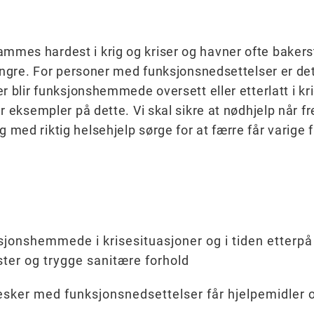
es hardest i krig og kriser og havner ofte bakerst k
engre. For personer med funksjonsnedsettelser er det
r blir funksjonshemmede oversett eller etterlatt i kr
r eksempler på dette. Vi skal sikre at nødhjelp når fr
med riktig helsehjelp sørge for at færre får varige 
sjonshemmede i krisesituasjoner og i tiden etterpå
ster og trygge sanitære forhold
esker med funksjonsnedsettelser får hjelpemidler o