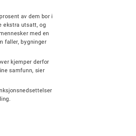
prosent av dem bor i
 ekstra utsatt, og
et mennesker med en
 faller, bygninger
over kjemper derfor
sine samfunn, sier
unksjonsnedsettelser
ing.