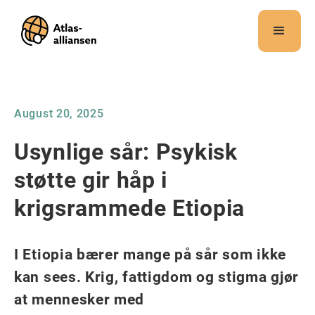
Merk:
Dette
nettstedet
inneholder
et
tilgjengelighetssystem.
August 20, 2025
Usynlige sår: Psykisk
støtte gir håp i
krigsrammede Etiopia
I Etiopia bærer mange på sår som ikke
kan sees. Krig, fattigdom og stigma gjør
at mennesker med