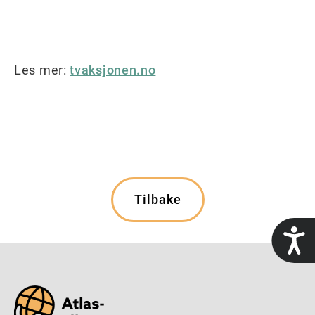
Les mer:
tvaksjonen.no
Tilbake
t