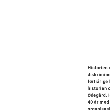
som
bruker
en
skjermleser;
Trykk
på
Control-
F10
for
å
Historien
åpne
diskrimine
en
førtiårige
tilgjengelighetsmeny.
historien
Ødegård. H
40 år med a
organisasj