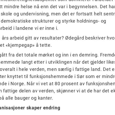
itt mindre helse nå enn det var i begynnelsen. Det har
 skole og undervisning, men det er fortsatt helt sentr
demokratiske strukturer og styrke holdnings- og
rbeid i landene vi er inne i.
 års arbeid gitt av resultater? Ødegård beskriver hv
r et «kjempegap» å tette.
gått fra det totale mørket og inn i en demring. Fremd
emmede langt etter i utviklingen når det gjelder likes
 overalt i hele verden, men særlig i fattige land. Det e
er knyttet til funksjonshemmede i Sør som er mindr
de i Norge. Når vi vet at 80 prosent av funksjons
en fattige delen av verden, skjønner vi at de har det 
på alle bauger og kanter.
anisasjoner skaper endring