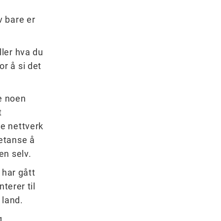
v bare er
ler hva du
r å si det
e noen
t
e nettverk
etanse å
en selv.
 har gått
terer til
 land.
g