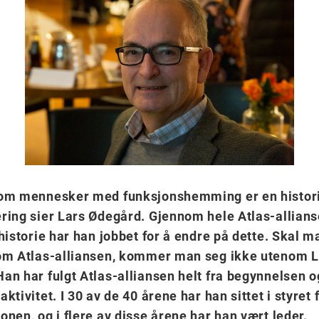
 om mennesker med funksjonshemming er en histor
ring sier Lars Ødegård. Gjennom hele Atlas-allian
 historie har han jobbet for å endre på dette. Skal m
 om Atlas-alliansen, kommer man seg ikke utenom L
an har fulgt Atlas-alliansen helt fra begynnelsen 
ktivitet. I 30 av de 40 årene har han sittet i styret 
onen, og i flere av disse årene har han vært leder.