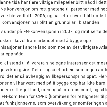
denne tida har flere viktige milepæler blitt nådd i det
FNs konvensjon om rettighetene til personer med ne
vne ble vedtatt i 2006, og har etter hvert blitt under
. Konvensjonen har blitt en grunnpilar i bistanden.
v under på FN-konvensjonen i 2007, og ratifiserte de
ekker likevel fram arbeidet med å bygge opp
nisasjoner i andre land som noe av det viktigste Atl
har oppnådd.
olk i stand til å ivareta sine egne interesser det mes
ge vi kan gjøre. Det er også et arbeid som ingen an
fordi det er så avhengig av likepersonsprinsippet. Fler
onene vi har vært med på å bygge opp har ikke bare b
ner i sitt eget land, men også internasjonalt, og sitt
 FN-komiteen for CPRD [komiteen for rettigheter til
tt funksjonsevne, som overvåker gjennomføringen 