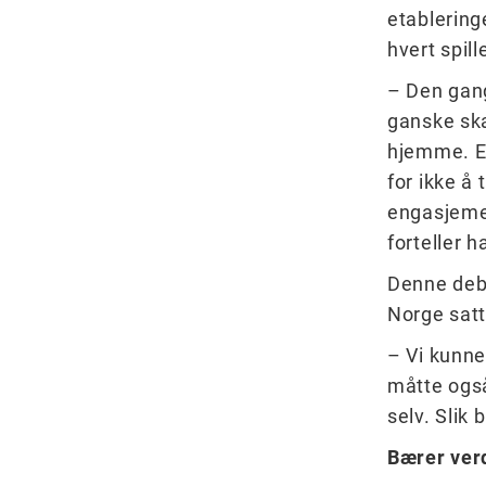
etablering
hvert spill
– Den gang
ganske sk
hjemme. E
for ikke å 
engasjement
forteller h
Denne deba
Norge satt
– Vi kunne
måtte også
selv. Slik
Bærer ver