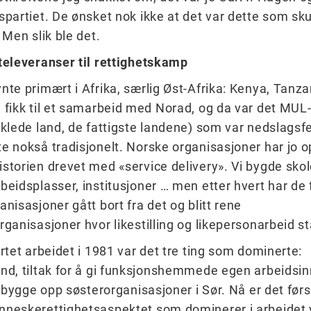
spartiet. De ønsket nok ikke at det var dette som skul
 Men slik ble det.
televeranser til rettighetskamp
nte primært i Afrika, særlig Øst-Afrika: Kenya, Tanza
 fikk til et samarbeid med Norad, og da var det MUL
iklede land, de fattigste landene) som var nedslagsfe
e nokså tradisjonelt. Norske organisasjoner har jo 
storien drevet med «service delivery». Vi bygde skol
beidsplasser, institusjoner … men etter hvert har de 
anisasjoner gått bort fra det og blitt rene
rganisasjoner hvor likestilling og likepersonarbeid stå
artet arbeidet i 1981 var det tre ting som dominerte:
nd, tiltak for å gi funksjonshemmede egen arbeidsin
 å bygge opp søsterorganisasjoner i Sør. Nå er det førs
neskerettighetsaspektet som dominerer i arbeidet v