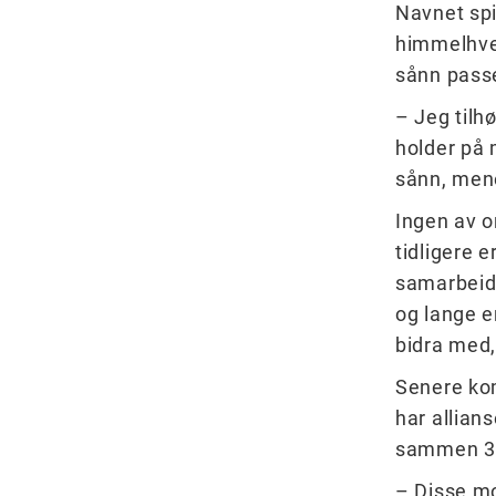
Navnet spi
himmelhvel
sånn passe
– Jeg tilh
holder på 
sånn, men
Ingen av 
tidligere 
samarbeid 
og lange e
bidra med,
Senere kom
har allians
sammen 35
– Disse mo