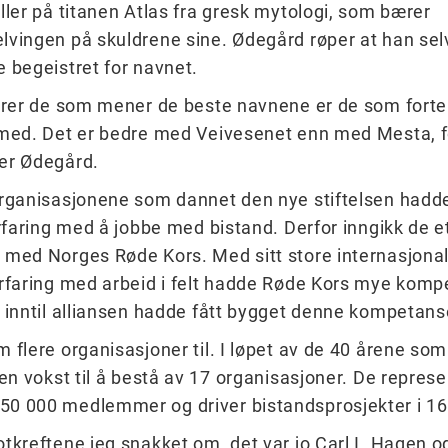
ller på titanen Atlas fra gresk mytologi, som bærer
vingen på skuldrene sine. Ødegård røper at han sel
 begeistret for navnet.
ører de som mener de beste navnene er de som fortel
med. Det er bedre med Veivesenet enn med Mesta, fo
er Ødegård.
organisasjonene som dannet den nye stiftelsen hadd
erfaring med å jobbe med bistand. Derfor inngikk de e
med Norges Røde Kors. Med sitt store internasjonal
rfaring med arbeid i felt hadde Røde Kors mye komp
 inntil alliansen hadde fått bygget denne kompetans
 flere organisasjoner til. I løpet av de 40 årene som
en vokst til å bestå av 17 organisasjoner. De represen
0 000 medlemmer og driver bistandsprosjekter i 16
tkreftene jeg snakket om, det var jo Carl I. Hagen o