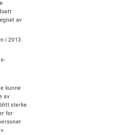
te
dsatt
tegnet av
n i 2013.
as-
t
dre kunne
e av
litt sterke
er for
 personer
av