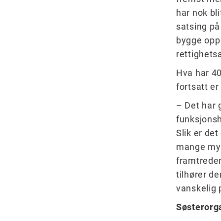
har nok bl
satsing på
bygge opp 
rettighetsa
Hva har 40
fortsatt e
– Det har 
funksjonsh
Slik er det
mange myt
framtreden
tilhører d
vanskelig 
Søsterorg