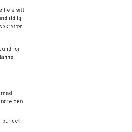
 hele sitt
nd tidlig
lsekretær.
bund for
 danne
e med
endte den
orbundet