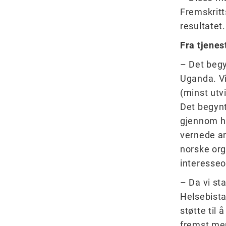
Fremskritt
resultatet.
Fra tjenes
– Det begy
Uganda. Vi
(minst utv
Det begynt
gjennom hi
vernede ar
norske org
interesseo
– Da vi st
Helsebista
støtte til
fremst men