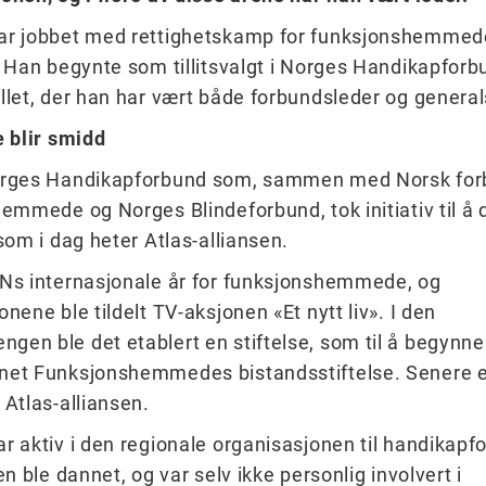
ar jobbet med rettighetskamp for funksjonshemmede
. Han begynte som tillitsvalgt i Norges Handikapforbu
llet, der han har vært både forbundsleder og genera
e blir smidd
orges Handikapforbund som, sammen med Norsk for
hemmede og Norges Blindeforbund, tok initiativ til å
 som i dag heter Atlas-alliansen.
Ns internasjonale år for funksjonshemmede, og
nene ble tildelt TV-aksjonen «Et nytt liv». I den
en ble det etablert en stiftelse, som til å begynn
net Funksjonshemmedes bistandsstiftelse. Senere 
 Atlas-alliansen.
r aktiv i den regionale organisasjonen til handikapf
en ble dannet, og var selv ikke personlig involvert i