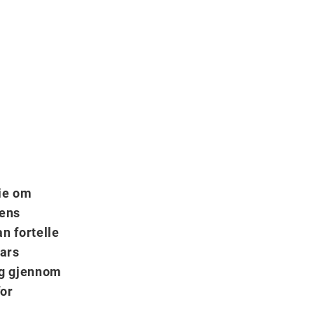
ie om
sens
an fortelle
ars
og gjennom
for