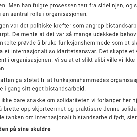
en. Men han fulgte prosessen tett fra sidelinjen, og s
e en sentral rolle i organisasjonen.
en var det politiske krefter som angrep bistandsarb
arpt. De mente at det var så mange udekkede behov
nkelte prøvde å bruke funksjonshemmede som et sla
ta et internasjonalt solidaritetsansvar. Det skapte et 
 i organisasjonen. Vi sa at et slikt alibi ville vi ikke
an.
tten ga støtet til at funksjonshemmedes organisasj
e i gang sitt eget bistandsarbeid.
 ikke bare snakke om solidariteten vi forlanger her 
 brette opp skjorteermet og praktisere denne solida
 ble tanken om internasjonalt bistandsarbeid født, sie
den på sine skuldre