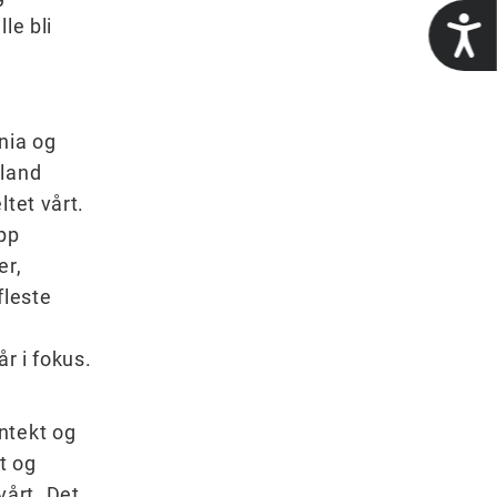
t
le bli
nia og
-land
ltet vårt.
opp
er,
fleste
r i fokus.
ntekt og
t og
årt. Det