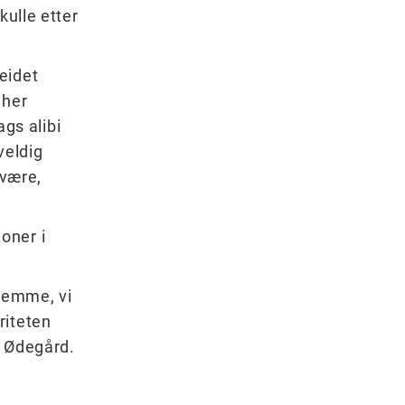
kulle etter
eidet
 her
gs alibi
veldig
 være,
oner i
hjemme, vi
riteten
r Ødegård.