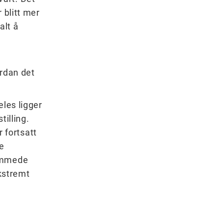
 blitt mer
alt å
ordan det
eles ligger
tilling.
r fortsatt
e
hemmede
ekstremt