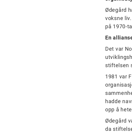
Ødegård h
voksne liv
på 1970-ta
En allians
Det var N
utviklings
stiftelsen
1981 var F
organisasjo
sammenheng
hadde nav
opp å hete
Ødegård va
da stiftels