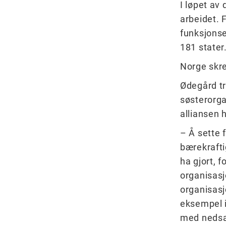
I løpet av 
arbeidet. 
funksjonse
181 stater
Norge skre
Ødegård tr
søsterorga
alliansen 
– Å sette f
bærekrafti
ha gjort, 
organisasj
organisasjo
eksempel i
med nedsa