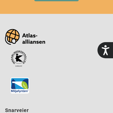
t
Snarveier