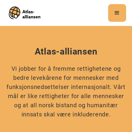
Merk:
Dette
nettstedet
inneholder
et
tilgjengelighetssystem.
Atlas-alliansen
Vi jobber for å fremme rettighetene og
bedre levekårene for mennesker med
funksjonsnedsettelser internasjonalt. Vårt
mål er like rettigheter for alle mennesker
og at all norsk bistand og humanitær
innsats skal være inkluderende.